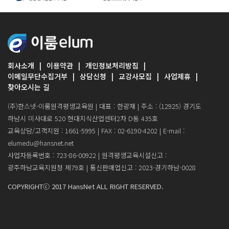
회사소개
이용약관
개인정보처리방침
이메일무단수집거부
상담신청
교강사모집
사업제휴
찾아오시는 길
(주)한스넷-이룸원격평생교육원 | 대표 : 한광재 | 주소 : (12925) 경기도
하남시 미사대로 520 현대지식산업센터2차 D동 435호
교육상담/고객지원 : 1661-5995 | FAX : 02-6190-4202 | E-mail :
elumedu@hansnet.net
사업자등록번호 : 723-86-00922 | 원격평생교육시설신고 :
광주하남교육지원청 제79호 | 통신판매업신고 : 2023-경기하남-0028
COPYRIGHTⓒ 2017 HansNet ALL RIGHT RESERVED.